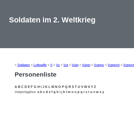
Soldaten im 2. Weltkrieg
>
Soldaten
>
Luftwaffe
>
V
>
Vu
>
Vut
>
Vutq
>
Vutqn
>
Vutqnv
>
Vutqnvh
>
Vutqnv
Personenliste
A
B
C
D
E
F
G
H
I
J
K
L
M
N
O
P
Q
R
S
T
U
V
W
X
Y
Z
Vutqnvhgqhve:
a
b
c
d
e
f
g
h
i
j
k
l
m
n
o
p
q
r
s
t
u
v
w
x
y