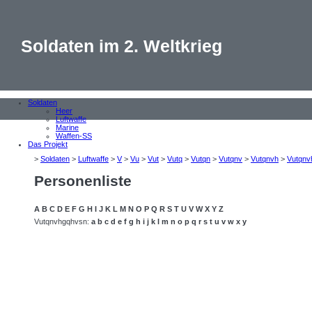
Soldaten im 2. Weltkrieg
Soldaten
Heer
Luftwaffe
Marine
Waffen-SS
Das Projekt
>
Soldaten
>
Luftwaffe
>
V
>
Vu
>
Vut
>
Vutq
>
Vutqn
>
Vutqnv
>
Vutqnvh
>
Vutqnv
Personenliste
A
B
C
D
E
F
G
H
I
J
K
L
M
N
O
P
Q
R
S
T
U
V
W
X
Y
Z
Vutqnvhgqhvsn:
a
b
c
d
e
f
g
h
i
j
k
l
m
n
o
p
q
r
s
t
u
v
w
x
y