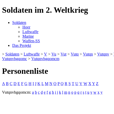
Soldaten im 2. Weltkrieg
Soldaten
Heer
Luftwaffe
Marine
Waffen-SS
Das Projekt
>
Soldaten
>
Luftwaffe
>
V
>
Vu
>
Vut
>
Vutq
>
Vutqn
>
Vutqnv
>
Vutqnvhgqomc
>
Vutqnvhgqomcm
Personenliste
A
B
C
D
E
F
G
H
I
J
K
L
M
N
O
P
Q
R
S
T
U
V
W
X
Y
Z
Vutqnvhgqomcm:
a
b
c
d
e
f
g
h
i
j
k
l
m
n
o
p
q
r
s
t
u
v
w
x
y