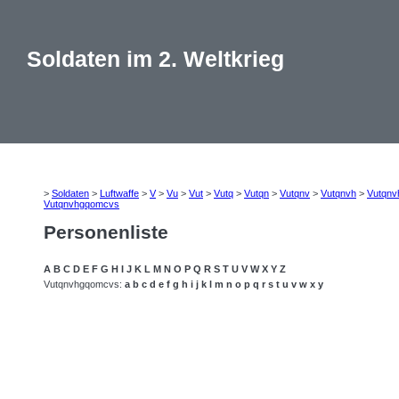
Soldaten im 2. Weltkrieg
>
Soldaten
>
Luftwaffe
>
V
>
Vu
>
Vut
>
Vutq
>
Vutqn
>
Vutqnv
>
Vutqnvh
>
Vutqnv
Vutqnvhgqomcvs
Personenliste
A
B
C
D
E
F
G
H
I
J
K
L
M
N
O
P
Q
R
S
T
U
V
W
X
Y
Z
Vutqnvhgqomcvs:
a
b
c
d
e
f
g
h
i
j
k
l
m
n
o
p
q
r
s
t
u
v
w
x
y