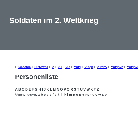
Soldaten im 2. Weltkrieg
>
Soldaten
>
Luftwaffe
>
V
>
Vu
>
Vut
>
Vutq
>
Vutqn
>
Vutqnv
>
Vutqnvh
>
Vutqnv
Personenliste
A
B
C
D
E
F
G
H
I
J
K
L
M
N
O
P
Q
R
S
T
U
V
W
X
Y
Z
Vutqnvhgqwlg:
a
b
c
d
e
f
g
h
i
j
k
l
m
n
o
p
q
r
s
t
u
v
w
x
y