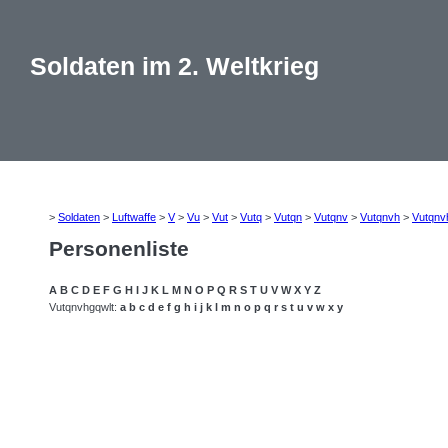
Soldaten im 2. Weltkrieg
>
Soldaten
>
Luftwaffe
>
V
>
Vu
>
Vut
>
Vutq
>
Vutqn
>
Vutqnv
>
Vutqnvh
>
Vutqnv
Personenliste
A
B
C
D
E
F
G
H
I
J
K
L
M
N
O
P
Q
R
S
T
U
V
W
X
Y
Z
Vutqnvhgqwlt:
a
b
c
d
e
f
g
h
i
j
k
l
m
n
o
p
q
r
s
t
u
v
w
x
y