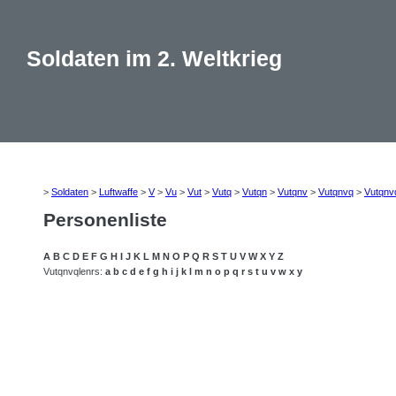
Soldaten im 2. Weltkrieg
>
Soldaten
>
Luftwaffe
>
V
>
Vu
>
Vut
>
Vutq
>
Vutqn
>
Vutqnv
>
Vutqnvq
>
Vutqnv
Personenliste
A
B
C
D
E
F
G
H
I
J
K
L
M
N
O
P
Q
R
S
T
U
V
W
X
Y
Z
Vutqnvqlenrs:
a
b
c
d
e
f
g
h
i
j
k
l
m
n
o
p
q
r
s
t
u
v
w
x
y