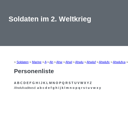
Soldaten im 2. Weltkrieg
>
Soldaten
>
Marine
>
A
>
Ah
>
Ahw
>
Ahwl
>
Ahwlu
>
Ahwluf
>
Ahwlufx
>
Ahwlufxa
Personenliste
A
B
C
D
E
F
G
H
I
J
K
L
M
N
O
P
Q
R
S
T
U
V
W
X
Y
Z
Ahwlufxaditwsd:
a
b
c
d
e
f
g
h
i
j
k
l
m
n
o
p
q
r
s
t
u
v
w
x
y