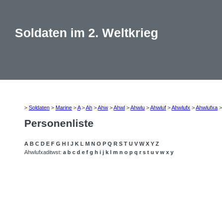
Soldaten im 2. Weltkrieg
>
Soldaten
>
Marine
>
A
>
Ah
>
Ahw
>
Ahwl
>
Ahwlu
>
Ahwluf
>
Ahwlufx
>
Ahwlufxa
Personenliste
A
B
C
D
E
F
G
H
I
J
K
L
M
N
O
P
Q
R
S
T
U
V
W
X
Y
Z
Ahwlufxaditwst:
a
b
c
d
e
f
g
h
i
j
k
l
m
n
o
p
q
r
s
t
u
v
w
x
y