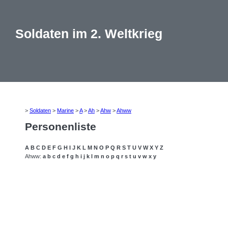
Soldaten im 2. Weltkrieg
>
Soldaten
>
Marine
>
A
>
Ah
>
Ahw
>
Ahww
Personenliste
A
B
C
D
E
F
G
H
I
J
K
L
M
N
O
P
Q
R
S
T
U
V
W
X
Y
Z
Ahww:
a
b
c
d
e
f
g
h
i
j
k
l
m
n
o
p
q
r
s
t
u
v
w
x
y