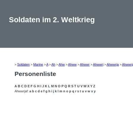
Soldaten im 2. Weltkrieg
>
Soldaten
>
Marine
>
A
>
Ah
>
Ahw
>
Ahww
>
Ahwwr
>
Ahwwrj
>
Ahwwrja
>
Ahwwrj
Personenliste
A
B
C
D
E
F
G
H
I
J
K
L
M
N
O
P
Q
R
S
T
U
V
W
X
Y
Z
Ahwwrjaf:
a
b
c
d
e
f
g
h
i
j
k
l
m
n
o
p
q
r
s
t
u
v
w
x
y