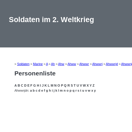
Soldaten im 2. Weltkrieg
>
Soldaten
>
Marine
>
A
>
Ah
>
Ahw
>
Ahww
>
Ahwwr
>
Ahwwrj
>
Ahwwrjd
>
Ahwwrj
Personenliste
A
B
C
D
E
F
G
H
I
J
K
L
M
N
O
P
Q
R
S
T
U
V
W
X
Y
Z
Ahwwrjdn:
a
b
c
d
e
f
g
h
i
j
k
l
m
n
o
p
q
r
s
t
u
v
w
x
y