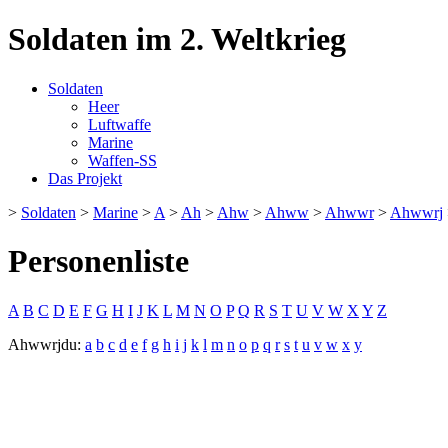
Soldaten im 2. Weltkrieg
Soldaten
Heer
Luftwaffe
Marine
Waffen-SS
Das Projekt
>
Soldaten
>
Marine
>
A
>
Ah
>
Ahw
>
Ahww
>
Ahwwr
>
Ahwwrj
Personenliste
A
B
C
D
E
F
G
H
I
J
K
L
M
N
O
P
Q
R
S
T
U
V
W
X
Y
Z
Ahwwrjdu:
a
b
c
d
e
f
g
h
i
j
k
l
m
n
o
p
q
r
s
t
u
v
w
x
y