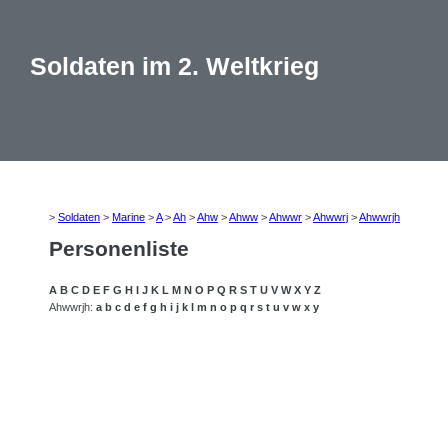
Soldaten im 2. Weltkrieg
>
Soldaten
>
Marine
>
A
>
Ah
>
Ahw
>
Ahww
>
Ahwwr
>
Ahwwrj
>
Ahwwrjh
Personenliste
A
B
C
D
E
F
G
H
I
J
K
L
M
N
O
P
Q
R
S
T
U
V
W
X
Y
Z
Ahwwrjh:
a
b
c
d
e
f
g
h
i
j
k
l
m
n
o
p
q
r
s
t
u
v
w
x
y