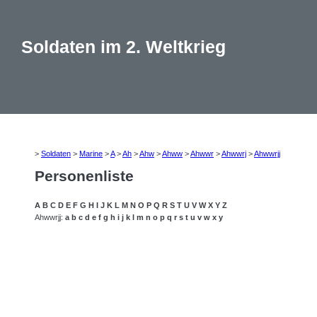
Soldaten im 2. Weltkrieg
>
Soldaten
>
Marine
>
A
>
Ah
>
Ahw
>
Ahww
>
Ahwwr
>
Ahwwrj
>
Ahwwrjj
Personenliste
A
B
C
D
E
F
G
H
I
J
K
L
M
N
O
P
Q
R
S
T
U
V
W
X
Y
Z
Ahwwrjj:
a
b
c
d
e
f
g
h
i
j
k
l
m
n
o
p
q
r
s
t
u
v
w
x
y