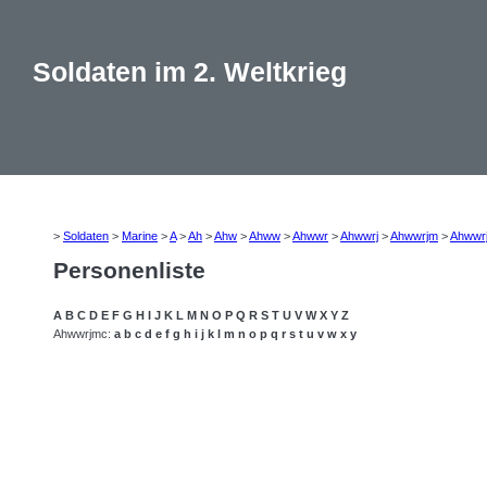
Soldaten im 2. Weltkrieg
>
Soldaten
>
Marine
>
A
>
Ah
>
Ahw
>
Ahww
>
Ahwwr
>
Ahwwrj
>
Ahwwrjm
>
Ahwwr
Personenliste
A
B
C
D
E
F
G
H
I
J
K
L
M
N
O
P
Q
R
S
T
U
V
W
X
Y
Z
Ahwwrjmc:
a
b
c
d
e
f
g
h
i
j
k
l
m
n
o
p
q
r
s
t
u
v
w
x
y