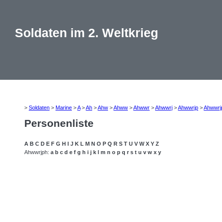
Soldaten im 2. Weltkrieg
>
Soldaten
>
Marine
>
A
>
Ah
>
Ahw
>
Ahww
>
Ahwwr
>
Ahwwrj
>
Ahwwrjp
>
Ahwwrj
Personenliste
A
B
C
D
E
F
G
H
I
J
K
L
M
N
O
P
Q
R
S
T
U
V
W
X
Y
Z
Ahwwrjph:
a
b
c
d
e
f
g
h
i
j
k
l
m
n
o
p
q
r
s
t
u
v
w
x
y