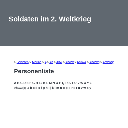
Soldaten im 2. Weltkrieg
>
Soldaten
>
Marine
>
A
>
Ah
>
Ahw
>
Ahww
>
Ahwwr
>
Ahwwrj
>
Ahwwrjq
Personenliste
A
B
C
D
E
F
G
H
I
J
K
L
M
N
O
P
Q
R
S
T
U
V
W
X
Y
Z
Ahwwrjq:
a
b
c
d
e
f
g
h
i
j
k
l
m
n
o
p
q
r
s
t
u
v
w
x
y