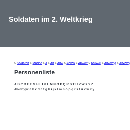
Soldaten im 2. Weltkrieg
>
Soldaten
>
Marine
>
A
>
Ah
>
Ahw
>
Ahww
>
Ahwwr
>
Ahwwrj
>
Ahwwrjq
>
Ahwwrj
Personenliste
A
B
C
D
E
F
G
H
I
J
K
L
M
N
O
P
Q
R
S
T
U
V
W
X
Y
Z
Ahwwrjqa:
a
b
c
d
e
f
g
h
i
j
k
l
m
n
o
p
q
r
s
t
u
v
w
x
y