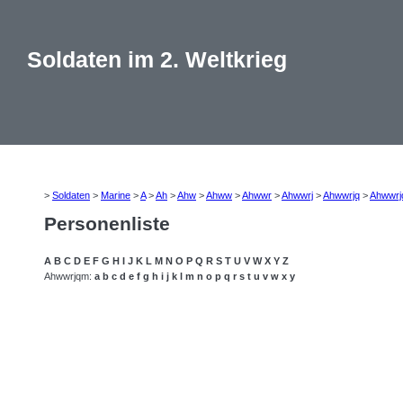
Soldaten im 2. Weltkrieg
>
Soldaten
>
Marine
>
A
>
Ah
>
Ahw
>
Ahww
>
Ahwwr
>
Ahwwrj
>
Ahwwrjq
>
Ahwwr
Personenliste
A
B
C
D
E
F
G
H
I
J
K
L
M
N
O
P
Q
R
S
T
U
V
W
X
Y
Z
Ahwwrjqm:
a
b
c
d
e
f
g
h
i
j
k
l
m
n
o
p
q
r
s
t
u
v
w
x
y