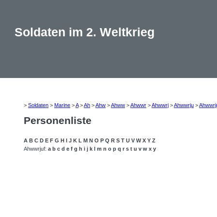
Soldaten im 2. Weltkrieg
>
Soldaten
>
Marine
>
A
>
Ah
>
Ahw
>
Ahww
>
Ahwwr
>
Ahwwrj
>
Ahwwrju
>
Ahwwrj
Personenliste
A
B
C
D
E
F
G
H
I
J
K
L
M
N
O
P
Q
R
S
T
U
V
W
X
Y
Z
Ahwwrjuf:
a
b
c
d
e
f
g
h
i
j
k
l
m
n
o
p
q
r
s
t
u
v
w
x
y