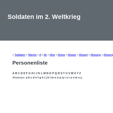
Soldaten im 2. Weltkrieg
>
Soldaten
>
Marine
>
A
>
Ah
>
Ahw
>
Ahww
>
Ahwwr
>
Ahwwrj
>
Ahwwrju
>
Ahwwrj
Personenliste
A
B
C
D
E
F
G
H
I
J
K
L
M
N
O
P
Q
R
S
T
U
V
W
X
Y
Z
Ahwwrjuo:
a
b
c
d
e
f
g
h
i
j
k
l
m
n
o
p
q
r
s
t
u
v
w
x
y