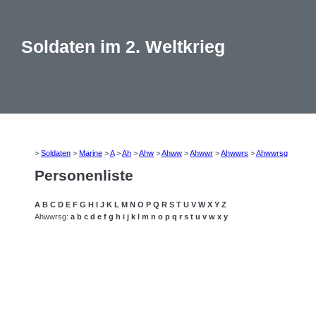
Soldaten im 2. Weltkrieg
>
Soldaten
>
Marine
>
A
>
Ah
>
Ahw
>
Ahww
>
Ahwwr
>
Ahwwrs
>
Ahwwrsg
Personenliste
A
B
C
D
E
F
G
H
I
J
K
L
M
N
O
P
Q
R
S
T
U
V
W
X
Y
Z
Ahwwrsg:
a
b
c
d
e
f
g
h
i
j
k
l
m
n
o
p
q
r
s
t
u
v
w
x
y