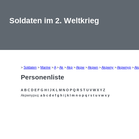
Soldaten im 2. Weltkrieg
>
Soldaten
>
Marine
>
A
>
Ak
>
Akp
>
Akpw
>
Akpwn
>
Akpwny
>
Akpwnyp
>
Ak
Personenliste
A
B
C
D
E
F
G
H
I
J
K
L
M
N
O
P
Q
R
S
T
U
V
W
X
Y
Z
Akpwnypxq:
a
b
c
d
e
f
g
h
i
j
k
l
m
n
o
p
q
r
s
t
u
v
w
x
y