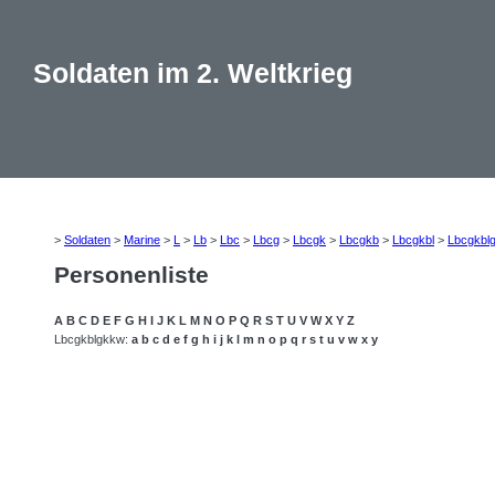
Soldaten im 2. Weltkrieg
>
Soldaten
>
Marine
>
L
>
Lb
>
Lbc
>
Lbcg
>
Lbcgk
>
Lbcgkb
>
Lbcgkbl
>
Lbcgkbl
Personenliste
A
B
C
D
E
F
G
H
I
J
K
L
M
N
O
P
Q
R
S
T
U
V
W
X
Y
Z
Lbcgkblgkkw:
a
b
c
d
e
f
g
h
i
j
k
l
m
n
o
p
q
r
s
t
u
v
w
x
y