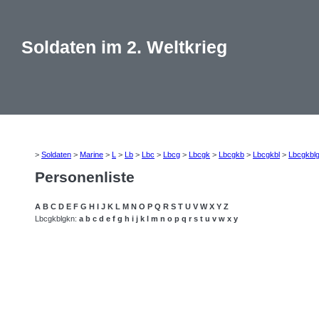
Soldaten im 2. Weltkrieg
>
Soldaten
>
Marine
>
L
>
Lb
>
Lbc
>
Lbcg
>
Lbcgk
>
Lbcgkb
>
Lbcgkbl
>
Lbcgkbl
Personenliste
A
B
C
D
E
F
G
H
I
J
K
L
M
N
O
P
Q
R
S
T
U
V
W
X
Y
Z
Lbcgkblgkn:
a
b
c
d
e
f
g
h
i
j
k
l
m
n
o
p
q
r
s
t
u
v
w
x
y