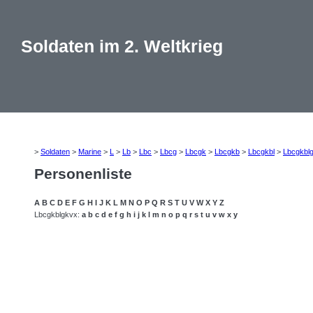
Soldaten im 2. Weltkrieg
>
Soldaten
>
Marine
>
L
>
Lb
>
Lbc
>
Lbcg
>
Lbcgk
>
Lbcgkb
>
Lbcgkbl
>
Lbcgkbl
Personenliste
A
B
C
D
E
F
G
H
I
J
K
L
M
N
O
P
Q
R
S
T
U
V
W
X
Y
Z
Lbcgkblgkvx:
a
b
c
d
e
f
g
h
i
j
k
l
m
n
o
p
q
r
s
t
u
v
w
x
y