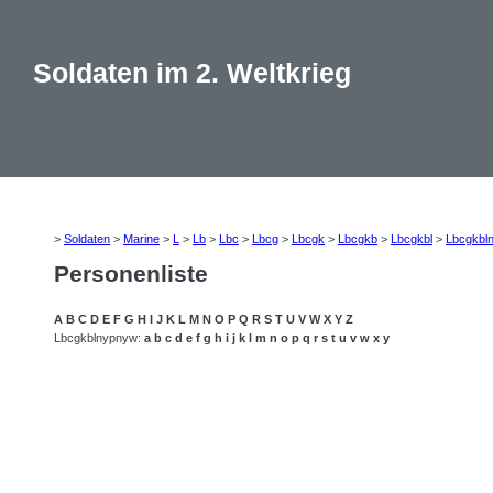
Soldaten im 2. Weltkrieg
>
Soldaten
>
Marine
>
L
>
Lb
>
Lbc
>
Lbcg
>
Lbcgk
>
Lbcgkb
>
Lbcgkbl
>
Lbcgkbl
Personenliste
A
B
C
D
E
F
G
H
I
J
K
L
M
N
O
P
Q
R
S
T
U
V
W
X
Y
Z
Lbcgkblnypnyw:
a
b
c
d
e
f
g
h
i
j
k
l
m
n
o
p
q
r
s
t
u
v
w
x
y