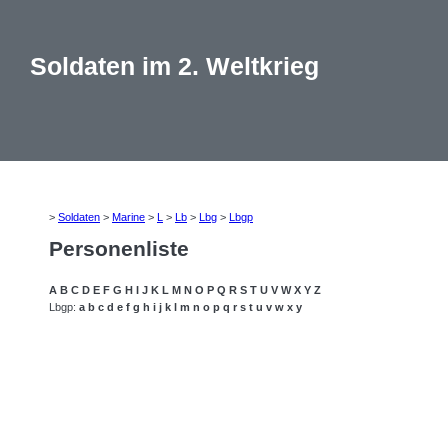
Soldaten im 2. Weltkrieg
>
Soldaten
>
Marine
>
L
>
Lb
>
Lbg
>
Lbgp
Personenliste
A
B
C
D
E
F
G
H
I
J
K
L
M
N
O
P
Q
R
S
T
U
V
W
X
Y
Z
Lbgp:
a
b
c
d
e
f
g
h
i
j
k
l
m
n
o
p
q
r
s
t
u
v
w
x
y