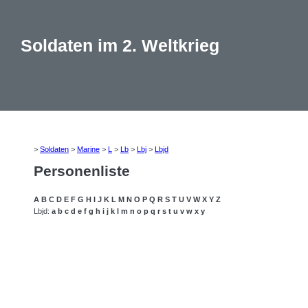
Soldaten im 2. Weltkrieg
>
Soldaten
>
Marine
>
L
>
Lb
>
Lbj
>
Lbjd
Personenliste
A
B
C
D
E
F
G
H
I
J
K
L
M
N
O
P
Q
R
S
T
U
V
W
X
Y
Z
Lbjd:
a
b
c
d
e
f
g
h
i
j
k
l
m
n
o
p
q
r
s
t
u
v
w
x
y