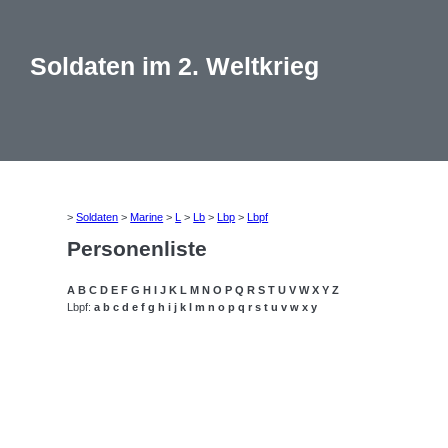
Soldaten im 2. Weltkrieg
>
Soldaten
>
Marine
>
L
>
Lb
>
Lbp
>
Lbpf
Personenliste
A
B
C
D
E
F
G
H
I
J
K
L
M
N
O
P
Q
R
S
T
U
V
W
X
Y
Z
Lbpf:
a
b
c
d
e
f
g
h
i
j
k
l
m
n
o
p
q
r
s
t
u
v
w
x
y