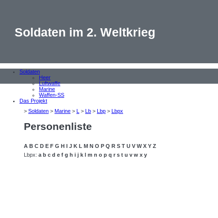
Soldaten im 2. Weltkrieg
Soldaten
Heer
Luftwaffe
Marine
Waffen-SS
Das Projekt
>
Soldaten
>
Marine
>
L
>
Lb
>
Lbp
>
Lbpx
Personenliste
A
B
C
D
E
F
G
H
I
J
K
L
M
N
O
P
Q
R
S
T
U
V
W
X
Y
Z
Lbpx:
a
b
c
d
e
f
g
h
i
j
k
l
m
n
o
p
q
r
s
t
u
v
w
x
y