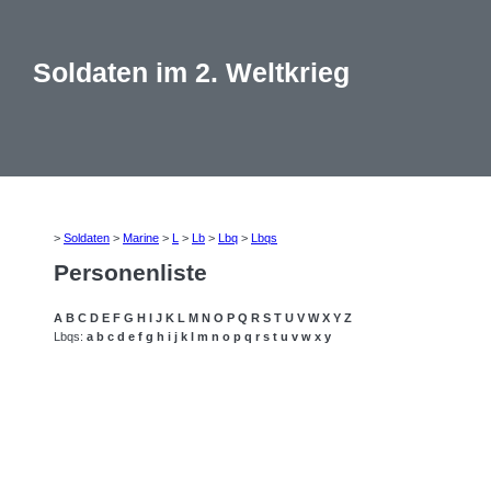
Soldaten im 2. Weltkrieg
>
Soldaten
>
Marine
>
L
>
Lb
>
Lbq
>
Lbqs
Personenliste
A
B
C
D
E
F
G
H
I
J
K
L
M
N
O
P
Q
R
S
T
U
V
W
X
Y
Z
Lbqs:
a
b
c
d
e
f
g
h
i
j
k
l
m
n
o
p
q
r
s
t
u
v
w
x
y