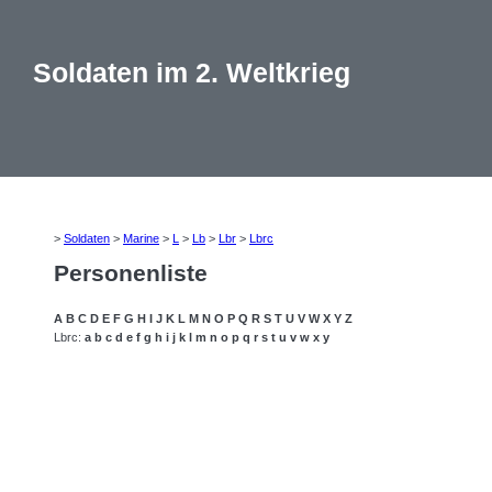
Soldaten im 2. Weltkrieg
>
Soldaten
>
Marine
>
L
>
Lb
>
Lbr
>
Lbrc
Personenliste
A
B
C
D
E
F
G
H
I
J
K
L
M
N
O
P
Q
R
S
T
U
V
W
X
Y
Z
Lbrc:
a
b
c
d
e
f
g
h
i
j
k
l
m
n
o
p
q
r
s
t
u
v
w
x
y