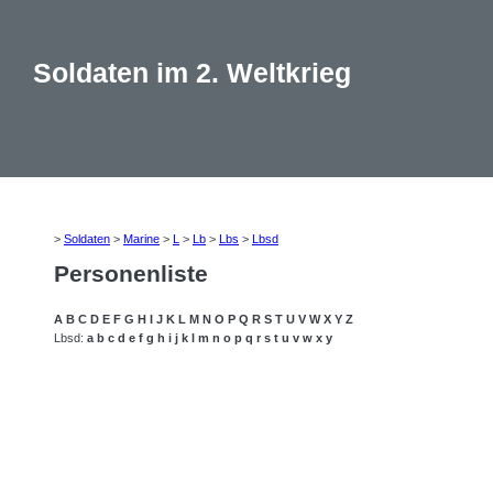
Soldaten im 2. Weltkrieg
>
Soldaten
>
Marine
>
L
>
Lb
>
Lbs
>
Lbsd
Personenliste
A
B
C
D
E
F
G
H
I
J
K
L
M
N
O
P
Q
R
S
T
U
V
W
X
Y
Z
Lbsd:
a
b
c
d
e
f
g
h
i
j
k
l
m
n
o
p
q
r
s
t
u
v
w
x
y