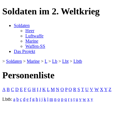
Soldaten im 2. Weltkrieg
Soldaten
Heer
Luftwaffe
Marine
Waffen-SS
Das Projekt
>
Soldaten
>
Marine
>
L
>
Lb
>
Lbt
>
Lbtb
Personenliste
A
B
C
D
E
F
G
H
I
J
K
L
M
N
O
P
Q
R
S
T
U
V
W
X
Y
Z
Lbtb:
a
b
c
d
e
f
g
h
i
j
k
l
m
n
o
p
q
r
s
t
u
v
w
x
y