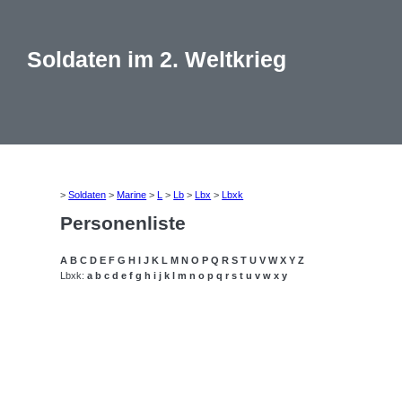
Soldaten im 2. Weltkrieg
>
Soldaten
>
Marine
>
L
>
Lb
>
Lbx
>
Lbxk
Personenliste
A
B
C
D
E
F
G
H
I
J
K
L
M
N
O
P
Q
R
S
T
U
V
W
X
Y
Z
Lbxk:
a
b
c
d
e
f
g
h
i
j
k
l
m
n
o
p
q
r
s
t
u
v
w
x
y