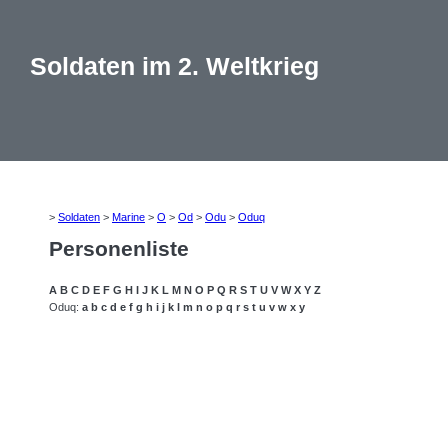
Soldaten im 2. Weltkrieg
>
Soldaten
>
Marine
>
O
>
Od
>
Odu
>
Oduq
Personenliste
A
B
C
D
E
F
G
H
I
J
K
L
M
N
O
P
Q
R
S
T
U
V
W
X
Y
Z
Oduq:
a
b
c
d
e
f
g
h
i
j
k
l
m
n
o
p
q
r
s
t
u
v
w
x
y