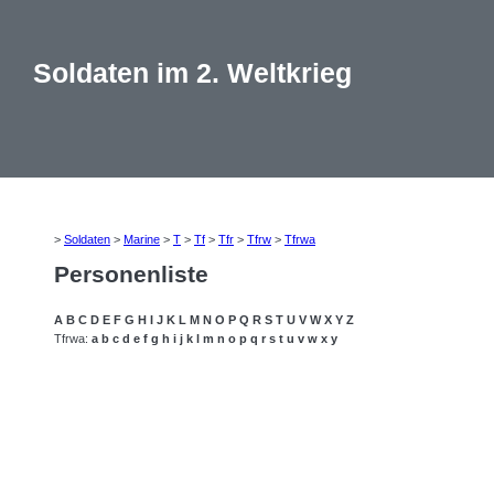
Soldaten im 2. Weltkrieg
>
Soldaten
>
Marine
>
T
>
Tf
>
Tfr
>
Tfrw
>
Tfrwa
Personenliste
A
B
C
D
E
F
G
H
I
J
K
L
M
N
O
P
Q
R
S
T
U
V
W
X
Y
Z
Tfrwa:
a
b
c
d
e
f
g
h
i
j
k
l
m
n
o
p
q
r
s
t
u
v
w
x
y