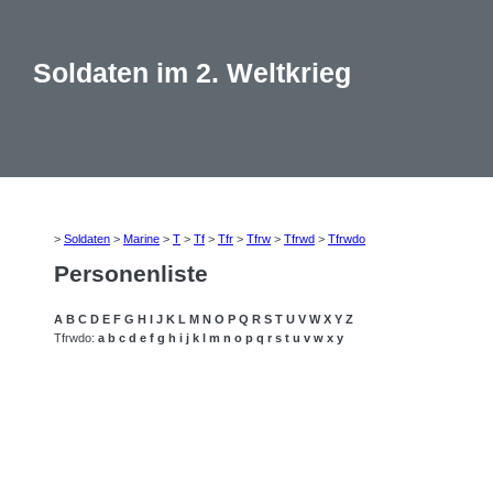
Soldaten im 2. Weltkrieg
>
Soldaten
>
Marine
>
T
>
Tf
>
Tfr
>
Tfrw
>
Tfrwd
>
Tfrwdo
Personenliste
A
B
C
D
E
F
G
H
I
J
K
L
M
N
O
P
Q
R
S
T
U
V
W
X
Y
Z
Tfrwdo:
a
b
c
d
e
f
g
h
i
j
k
l
m
n
o
p
q
r
s
t
u
v
w
x
y