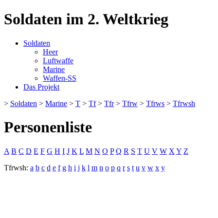
Soldaten im 2. Weltkrieg
Soldaten
Heer
Luftwaffe
Marine
Waffen-SS
Das Projekt
>
Soldaten
>
Marine
>
T
>
Tf
>
Tfr
>
Tfrw
>
Tfrws
>
Tfrwsh
Personenliste
A
B
C
D
E
F
G
H
I
J
K
L
M
N
O
P
Q
R
S
T
U
V
W
X
Y
Z
Tfrwsh:
a
b
c
d
e
f
g
h
i
j
k
l
m
n
o
p
q
r
s
t
u
v
w
x
y