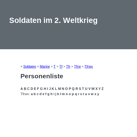
Soldaten im 2. Weltkrieg
>
Soldaten
>
Marine
>
T
>
Tf
>
Tfr
>
Tfrw
>
Tfrwv
Personenliste
A
B
C
D
E
F
G
H
I
J
K
L
M
N
O
P
Q
R
S
T
U
V
W
X
Y
Z
Tfrwv:
a
b
c
d
e
f
g
h
i
j
k
l
m
n
o
p
q
r
s
t
u
v
w
x
y