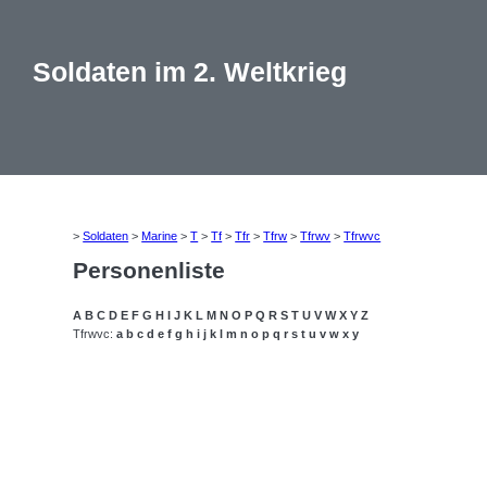
Soldaten im 2. Weltkrieg
>
Soldaten
>
Marine
>
T
>
Tf
>
Tfr
>
Tfrw
>
Tfrwv
>
Tfrwvc
Personenliste
A
B
C
D
E
F
G
H
I
J
K
L
M
N
O
P
Q
R
S
T
U
V
W
X
Y
Z
Tfrwvc:
a
b
c
d
e
f
g
h
i
j
k
l
m
n
o
p
q
r
s
t
u
v
w
x
y