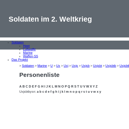
Soldaten im 2. Weltkrieg
Soldaten
Heer
Luftwaffe
Marine
Waffen-SS
Das Projekt
>
Soldaten
>
Marine
>
U
>
Ux
>
Uxj
>
Uxjs
>
Uxjsb
>
Uxjsbt
>
Uxjsbtb
>
Uxjsbt
Personenliste
A
B
C
D
E
F
G
H
I
J
K
L
M
N
O
P
Q
R
S
T
U
V
W
X
Y
Z
Uxjsbtbysn:
a
b
c
d
e
f
g
h
i
j
k
l
m
n
o
p
q
r
s
t
u
v
w
x
y