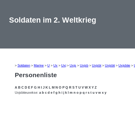
Soldaten im 2. Weltkrieg
>
Soldaten
>
Marine
>
U
>
Ux
>
Uxj
>
Uxjs
>
Uxjsb
>
Uxjsbt
>
Uxjsbti
>
Uxjsbtie
>
Personenliste
A
B
C
D
E
F
G
H
I
J
K
L
M
N
O
P
Q
R
S
T
U
V
W
X
Y
Z
Uxjsbtieuxekse:
a
b
c
d
e
f
g
h
i
j
k
l
m
n
o
p
q
r
s
t
u
v
w
x
y