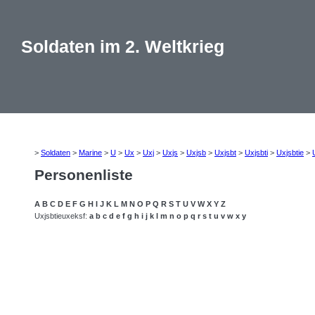
Soldaten im 2. Weltkrieg
>
Soldaten
>
Marine
>
U
>
Ux
>
Uxj
>
Uxjs
>
Uxjsb
>
Uxjsbt
>
Uxjsbti
>
Uxjsbtie
>
Personenliste
A
B
C
D
E
F
G
H
I
J
K
L
M
N
O
P
Q
R
S
T
U
V
W
X
Y
Z
Uxjsbtieuxeksf:
a
b
c
d
e
f
g
h
i
j
k
l
m
n
o
p
q
r
s
t
u
v
w
x
y