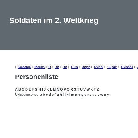
Soldaten im 2. Weltkrieg
>
Soldaten
>
Marine
>
U
>
Ux
>
Uxj
>
Uxjs
>
Uxjsb
>
Uxjsbt
>
Uxjsbti
>
Uxjsbtie
>
Personenliste
A
B
C
D
E
F
G
H
I
J
K
L
M
N
O
P
Q
R
S
T
U
V
W
X
Y
Z
Uxjsbtieuxeksq:
a
b
c
d
e
f
g
h
i
j
k
l
m
n
o
p
q
r
s
t
u
v
w
x
y