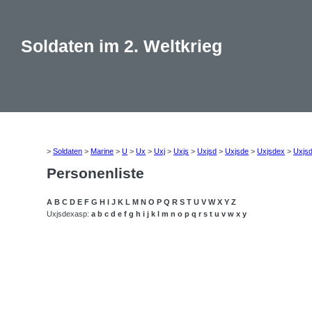
Soldaten im 2. Weltkrieg
>
Soldaten
>
Marine
>
U
>
Ux
>
Uxj
>
Uxjs
>
Uxjsd
>
Uxjsde
>
Uxjsdex
>
Uxjs
Personenliste
A
B
C
D
E
F
G
H
I
J
K
L
M
N
O
P
Q
R
S
T
U
V
W
X
Y
Z
Uxjsdexasp:
a
b
c
d
e
f
g
h
i
j
k
l
m
n
o
p
q
r
s
t
u
v
w
x
y