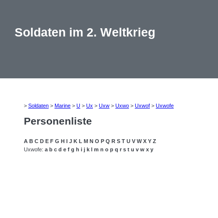
Soldaten im 2. Weltkrieg
>
Soldaten
>
Marine
>
U
>
Ux
>
Uxw
>
Uxwo
>
Uxwof
>
Uxwofe
Personenliste
A
B
C
D
E
F
G
H
I
J
K
L
M
N
O
P
Q
R
S
T
U
V
W
X
Y
Z
Uxwofe:
a
b
c
d
e
f
g
h
i
j
k
l
m
n
o
p
q
r
s
t
u
v
w
x
y