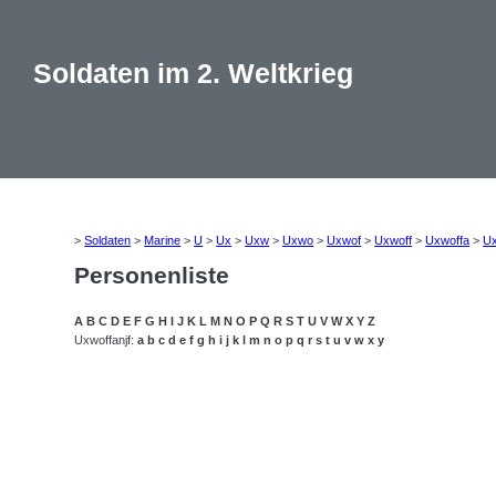
Soldaten im 2. Weltkrieg
>
Soldaten
>
Marine
>
U
>
Ux
>
Uxw
>
Uxwo
>
Uxwof
>
Uxwoff
>
Uxwoffa
>
Ux
Personenliste
A
B
C
D
E
F
G
H
I
J
K
L
M
N
O
P
Q
R
S
T
U
V
W
X
Y
Z
Uxwoffanjf:
a
b
c
d
e
f
g
h
i
j
k
l
m
n
o
p
q
r
s
t
u
v
w
x
y